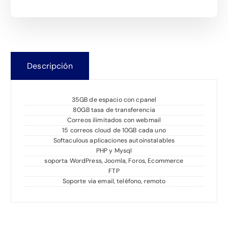
a
r
c
i
t
g
Descripción
u
i
a
n
35GB de espacio con cpanel
80GB tasa de transferencia
Correos ilimitados con webmail
l
a
15 correos cloud de 10GB cada uno
Softaculous aplicaciones autoinstalables
e
l
PHP y Mysql
soporta WordPress, Joomla, Foros, Ecommerce
FTP
s
e
Soporte via email, teléfono, remoto
:
r