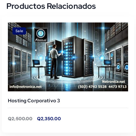
Q
a
Productos Relacionados
1
:
,
Q
Sale
8
2
5
,
0
0
.
0
Hosting Corporativo 3
0
0
E
E
Q
2,500.00
Q
2,350.00
l
l
0
.
p
p
r
r