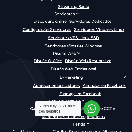
Streaming Radio
Servidores
Disco duro online
Servidores Dedicados
Configuración Servidores
Servidores Virtuales Linux
Servidores VPS Linux SSD
Servidores Virtuales Windows
Diseño Web
Diseño Gráfico
Diseño Web Responsive
Diseño Web Profesional
E-Marketing
Aparecer en buscadores
Anuncios en Facebook
Fanpage en Facebook
Servicio Técnico
Necesita ayuda?
Chatee
Cableado Estructurado
Instalación de CCTV
con Nosotros
Mantenimiento de computadoras
Tienda
Contáctenos
Carrito
Finalizar compra
Mi cuenta