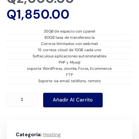
E
l
Q
1,850.00
l
p
35GB de espacio con cpanel
80GB tasa de transferencia
p
r
Correos ilimitados con webmail
15 correos cloud de 10GB cada uno
r
e
Softaculous aplicaciones autoinstalables
PHP y Mysql
soporta WordPress, Joomla, Foros, Ecommerce
e
c
FTP
Soporte via email, teléfono, remoto
c
i
Hosting Corporativo 2 cantidad
Añadir Al Carrito
i
o
o
o
Categoría:
Hosting